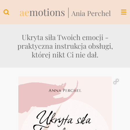
Przejdź
ae
motions |
Ania Perchel
do
głównej
treści
Ukryta siła Twoich emocji -
praktyczna instrukcja obsługi,
której nikt Ci nie dał.