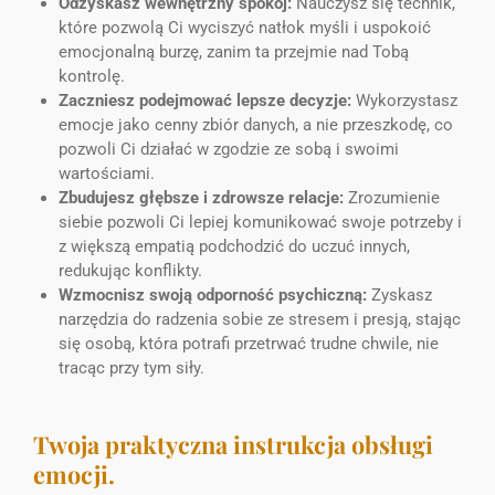
Odzyskasz wewnętrzny spokój:
Nauczysz się technik,
które pozwolą Ci wyciszyć natłok myśli i uspokoić
emocjonalną burzę, zanim ta przejmie nad Tobą
kontrolę.
Zaczniesz podejmować lepsze decyzje:
Wykorzystasz
emocje jako cenny zbiór danych, a nie przeszkodę, co
pozwoli Ci działać w zgodzie ze sobą i swoimi
wartościami.
Zbudujesz głębsze i zdrowsze relacje:
Zrozumienie
siebie pozwoli Ci lepiej komunikować swoje potrzeby i
z większą empatią podchodzić do uczuć innych,
redukując konflikty.
Wzmocnisz swoją odporność psychiczną:
Zyskasz
narzędzia do radzenia sobie ze stresem i presją, stając
się osobą, która potrafi przetrwać trudne chwile, nie
tracąc przy tym siły.
Twoja praktyczna instrukcja obsługi
emocji.